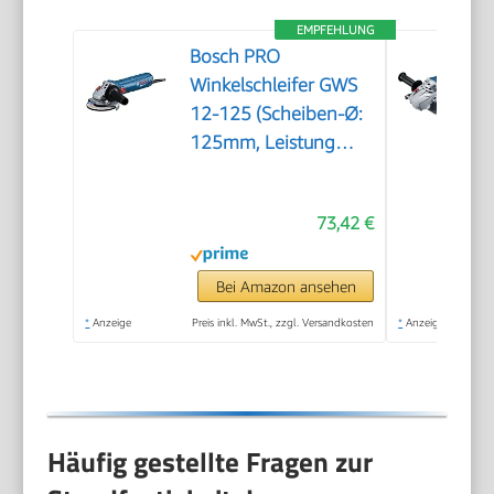
EMPFEHLUNG
Bosch PRO
Winkelschleifer GWS
12-125 (Scheiben-Ø:
125mm, Leistung
1200 W,
Wiederanlaufschutz,
73,42 €
inkl. Schutzhaube,
Spannmutter,
Standard-
Bei Amazon ansehen
Zusatzhandgriff)
*
Anzeige
Preis inkl. MwSt., zzgl. Versandkosten
*
Anzeige
Häufig gestellte Fragen zur