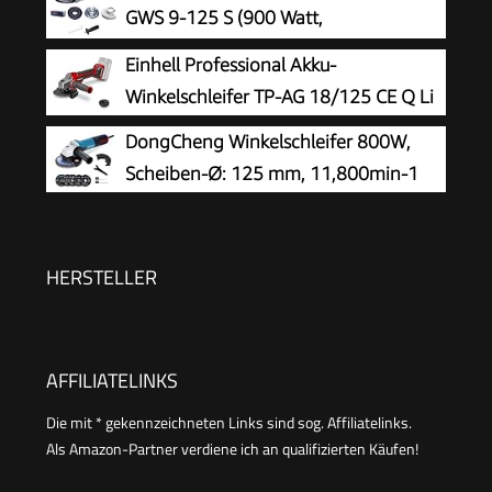
Spannmutter, Abdeckschutz, Zusatzhandgriff)
GWS 9-125 S (900 Watt,
Leerlaufdrehzahl: 2800 – 11000 min-
Einhell Professional Akku-
1, im Karton), Solo
Winkelschleifer TP-AG 18/125 CE Q Li
DongCheng Winkelschleifer 800W,
Scheiben-Ø: 125 mm, 11,800min-1
HERSTELLER
AFFILIATELINKS
Die mit * gekennzeichneten Links sind sog. Affiliatelinks.
Als Amazon-Partner verdiene ich an qualifizierten Käufen!