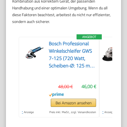
Kombination aus korrektem Gerät, der passenden
Handhabung und einer optimalen Umgebung. Wenn du all
diese Faktoren beachtest, arbeitest du nicht nur effizienter,
sondern auch sicherer.
ANGEBOT
Bosch Professional
Winkelschleifer GWS
7-125 (720 Watt,
Scheiben-Ø: 125 mm,
inkl. Zusatzhandgriff,
Aufnahmeflansch,
48,00 €
46,00 €
Spannmutter,
Schutzhaube,
Zweilochschlüssel, im
Bei Amazon ansehen
Karton),
*
Anzeige
Preis inkl. MwSt., zzgl. Versandkosten
*
Anzeige
0601388108,
Schwarz, Blau, Silber,