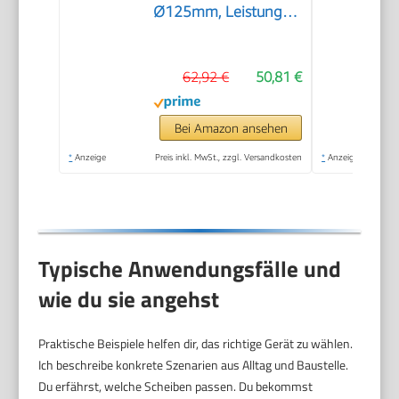
Ø125mm, Leistung
880 Watt,
Leerlaufdrehzahl:
62,92 €
50,81 €
11.000 min-1, inkl.
Zusatzgriff,
Schutzhaube,
Bei Amazon ansehen
Spannmutter,
*
Anzeige
Preis inkl. MwSt., zzgl. Versandkosten
*
Anzeige
Aufnahmeflansch,
Zweilochschlüssel)
Typische Anwendungsfälle und
wie du sie angehst
Praktische Beispiele helfen dir, das richtige Gerät zu wählen.
Ich beschreibe konkrete Szenarien aus Alltag und Baustelle.
Du erfährst, welche Scheiben passen. Du bekommst