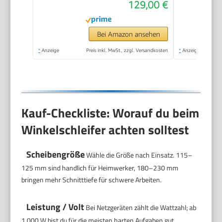
129,00 €
Spannmutter,
Abdeckschutz,
Zusatzhandgriff)
Bei Amazon ansehen
*
Anzeige
Preis inkl. MwSt., zzgl. Versandkosten
*
Anzeige
Kauf-Checkliste: Worauf du beim
Winkelschleifer achten solltest
Scheibengröße
Wähle die Größe nach Einsatz. 115–
125 mm sind handlich für Heimwerker, 180–230 mm
bringen mehr Schnitttiefe für schwere Arbeiten.
Leistung / Volt
Bei Netzgeräten zählt die Wattzahl; ab
1.000 W bist du für die meisten harten Aufgaben gut