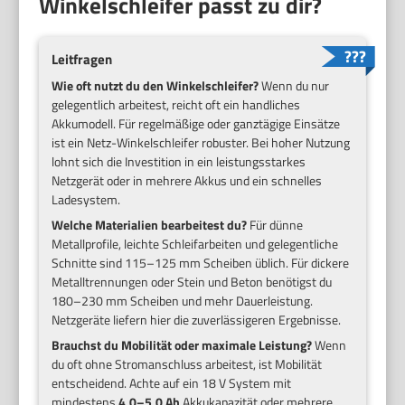
Winkelschleifer passt zu dir?
Leitfragen
Wie oft nutzt du den Winkelschleifer?
Wenn du nur
gelegentlich arbeitest, reicht oft ein handliches
Akkumodell. Für regelmäßige oder ganztägige Einsätze
ist ein Netz-Winkelschleifer robuster. Bei hoher Nutzung
lohnt sich die Investition in ein leistungsstarkes
Netzgerät oder in mehrere Akkus und ein schnelles
Ladesystem.
Welche Materialien bearbeitest du?
Für dünne
Metallprofile, leichte Schleifarbeiten und gelegentliche
Schnitte sind 115–125 mm Scheiben üblich. Für dickere
Metalltrennungen oder Stein und Beton benötigst du
180–230 mm Scheiben und mehr Dauerleistung.
Netzgeräte liefern hier die zuverlässigeren Ergebnisse.
Brauchst du Mobilität oder maximale Leistung?
Wenn
du oft ohne Stromanschluss arbeitest, ist Mobilität
entscheidend. Achte auf ein 18 V System mit
mindestens
4,0–5,0 Ah
Akkukapazität oder mehrere