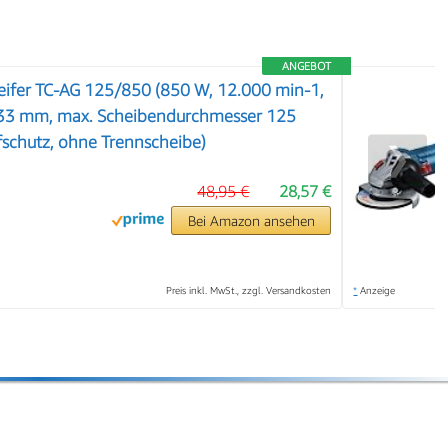
ANGEBOT
leifer TC-AG 125/850 (850 W, 12.000 min-1,
e 33 mm, max. Scheibendurchmesser 125
schutz, ohne Trennscheibe)
❯
48,95 €
28,57 €
Bei Amazon ansehen
Preis inkl. MwSt., zzgl. Versandkosten
*
Anzeige