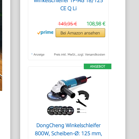
Winkelschleifer TP-AG 18/125
CE Q Li
149,95 €
108,98 €
Bei Amazon ansehen
*
Anzeige
Preis inkl. MwSt., zzgl. Versandkosten
ANGEBOT
DongCheng Winkelschleifer
800W, Scheiben-Ø: 125 mm,