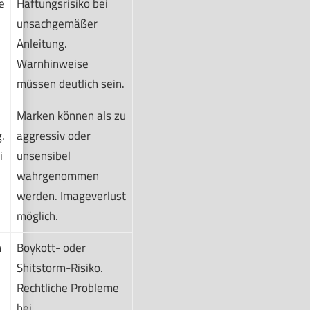
e
Haftungsrisiko bei
unsachgemäßer
Anleitung.
Warnhinweise
müssen deutlich sein.
Marken können als zu
.
aggressiv oder
i
unsensibel
wahrgenommen
werden. Imageverlust
möglich.
h
Boykott- oder
Shitstorm-Risiko.
Rechtliche Probleme
bei