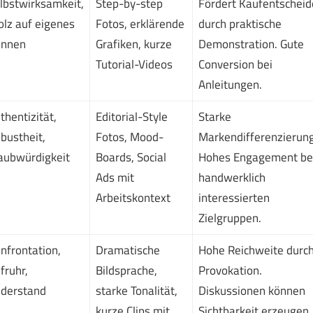
lbstwirksamkeit,
Step-by-step
Fördert Kaufentscheid
olz auf eigenes
Fotos, erklärende
durch praktische
nnen
Grafiken, kurze
Demonstration. Gute
Tutorial-Videos
Conversion bei
Anleitungen.
thentizität,
Editorial-Style
Starke
bustheit,
Fotos, Mood-
Markendifferenzierung
aubwürdigkeit
Boards, Social
Hohes Engagement be
Ads mit
handwerklich
Arbeitskontext
interessierten
Zielgruppen.
nfrontation,
Dramatische
Hohe Reichweite durc
fruhr,
Bildsprache,
Provokation.
derstand
starke Tonalität,
Diskussionen können
kurze Clips mit
Sichtbarkeit erzeugen.