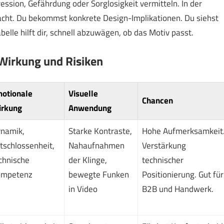
ression, Gefährdung oder Sorglosigkeit vermitteln. In der
acht. Du bekommst konkrete Design-Implikationen. Du siehst
abelle hilft dir, schnell abzuwägen, ob das Motiv passt.
 Wirkung und Risiken
otionale
Visuelle
Chancen
rkung
Anwendung
namik,
Starke Kontraste,
Hohe Aufmerksamkeit
tschlossenheit,
Nahaufnahmen
Verstärkung
chnische
der Klinge,
technischer
mpetenz
bewegte Funken
Positionierung. Gut für
in Video
B2B und Handwerk.