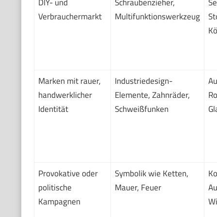
DIY- und
Schraubenzieher,
Se
Verbrauchermarkt
Multifunktionswerkzeug
St
Kö
Marken mit rauer,
Industriedesign-
Au
handwerklicher
Elemente, Zahnräder,
Ro
Identität
Schweißfunken
Gl
Provokative oder
Symbolik wie Ketten,
Ko
politische
Mauer, Feuer
Au
Kampagnen
Wi