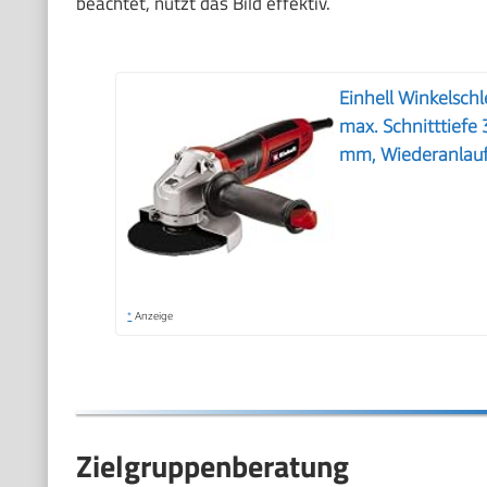
beachtet, nutzt das Bild effektiv.
Einhell Winkelsch
max. Schnitttief
mm, Wiederanlauf
*
Anzeige
Zielgruppenberatung