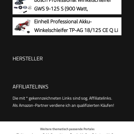
Schwarz, Blau, Silber, Size
GWS 9-125 S (900 Watt,
Leerlaufdrehzahl: 2800 – 11000 min-
Einhell Professional Akku-
1, im Karton), Solo
Winkelschleifer TP-AG 18/125 CE Q Li
HERSTELLER
AFFILIATELINKS
Die mit * gekennzeichneten Links sind sog. Affiliatelinks.
Als Amazon-Partner verdiene ich an qualifizierten Käufen!
Weitere thematisch passende Portale: