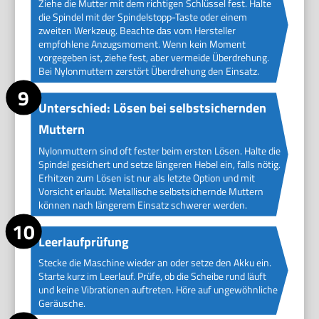
Ziehe die Mutter mit dem richtigen Schlüssel fest. Halte
die Spindel mit der Spindelstopp-Taste oder einem
zweiten Werkzeug. Beachte das vom Hersteller
empfohlene Anzugsmoment. Wenn kein Moment
vorgegeben ist, ziehe fest, aber vermeide Überdrehung.
Bei Nylonmuttern zerstört Überdrehung den Einsatz.
Unterschied: Lösen bei selbstsichernden
Muttern
Nylonmuttern sind oft fester beim ersten Lösen. Halte die
Spindel gesichert und setze längeren Hebel ein, falls nötig.
Erhitzen zum Lösen ist nur als letzte Option und mit
Vorsicht erlaubt. Metallische selbstsichernde Muttern
können nach längerem Einsatz schwerer werden.
Leerlaufprüfung
Stecke die Maschine wieder an oder setze den Akku ein.
Starte kurz im Leerlauf. Prüfe, ob die Scheibe rund läuft
und keine Vibrationen auftreten. Höre auf ungewöhnliche
Geräusche.