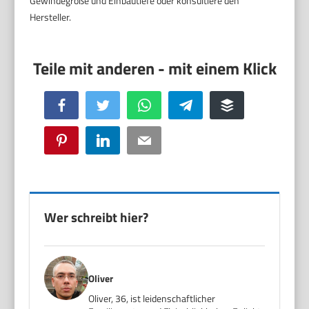
Gewindegröße und Einbautiefe oder konsultiere den
Hersteller.
Facebook
Twitter
WhatsApp
Telegram
Buffer
Pinterest
LinkedIn
Email
Wer schreibt hier?
Oliver
Oliver, 36, ist leidenschaftlicher