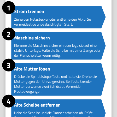
Strom trennen
Ziehe den Netzstecker oder entferne den Akku. So
vermeidest du unbeabsichtigten Start.
Maschine sichern
Klemme die Maschine sicher ein oder lege sie auf eine
stabile Unterlage. Halte die Scheibe mit einer Zange oder
der Flanschplatte, wenn nötig.
Alte Mutter lösen
Drücke die Spindelstopp-Taste und halte sie. Drehe die
Mutter gegen den Uhrzeigersinn. Bei festsitzender
Mutter verwende zwei Schlüssel. Vermeide
Ruckbewegungen.
Alte Scheibe entfernen
Hebe die Scheibe und die Flanschscheiben ab. Prüfe