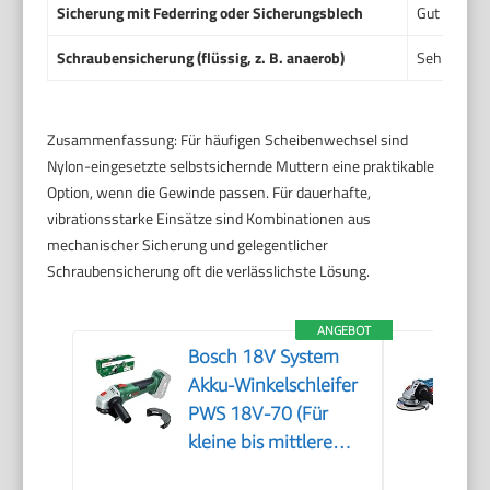
Sicherung mit Federring oder Sicherungsblech
Gut bis se
Schraubensicherung (flüssig, z. B. anaerob)
Sehr gut g
Zusammenfassung: Für häufigen Scheibenwechsel sind
Nylon-eingesetzte selbstsichernde Muttern eine praktikable
Option, wenn die Gewinde passen. Für dauerhafte,
vibrationsstarke Einsätze sind Kombinationen aus
mechanischer Sicherung und gelegentlicher
Schraubensicherung oft die verlässlichste Lösung.
ANGEBOT
Bosch 18V System
Akku-Winkelschleifer
PWS 18V-70 (Für
kleine bis mittlere
Trenn- und