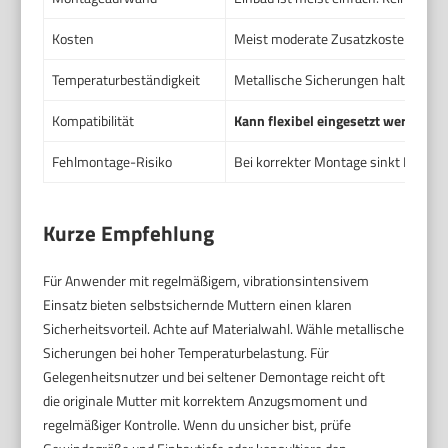
Kosten
Meist moderate Zusatzkosten gegen
Temperaturbeständigkeit
Metallische Sicherungen halten hoh
Kompatibilität
Kann flexibel eingesetzt werden
, 
Fehlmontage-Risiko
Bei korrekter Montage sinkt Risiko d
Kurze Empfehlung
Für Anwender mit regelmäßigem, vibrationsintensivem
Einsatz bieten selbstsichernde Muttern einen klaren
Sicherheitsvorteil. Achte auf Materialwahl. Wähle metallische
Sicherungen bei hoher Temperaturbelastung. Für
Gelegenheitsnutzer und bei seltener Demontage reicht oft
die originale Mutter mit korrektem Anzugsmoment und
regelmäßiger Kontrolle. Wenn du unsicher bist, prüfe