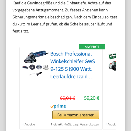
Kauf die Gewindegröße und die Einbautiefe. Achte auf das
vorgegebene Anzugsmoment. Zu festes Anziehen kann
Sicherungsmerkmale beschädigen. Nach dem Einbau solltest
du kurz im Leerlauf prüfen, ob die Scheibe sauber läuft und
fest sitzt.
ANGEBOT
Bosch Professional
Winkelschleifer GWS
9-125 S (900 Watt,
Leerlaufdrehzahl:
2800 – 11000 min-1,
im Karton), Solo
69,04 €
59,20 €
Bei Amazon ansehen
*
Anzeige
Preis inkl. MwSt., zzgl. Versandkosten
*
Anzeige