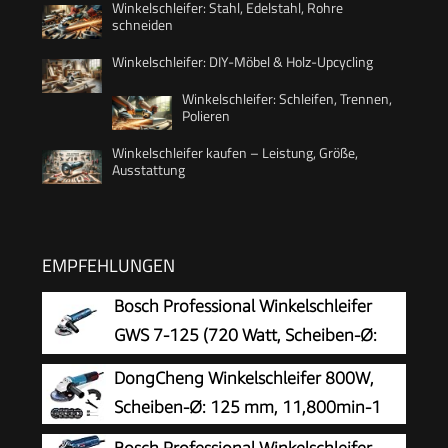
Winkelschleifer: Stahl, Edelstahl, Rohre
schneiden
Winkelschleifer: DIY-Möbel & Holz-Upcycling
Winkelschleifer: Schleifen, Trennen,
Polieren
Winkelschleifer kaufen – Leistung, Größe,
Ausstattung
EMPFEHLUNGEN
Bosch Professional Winkelschleifer
GWS 7-125 (720 Watt, Scheiben-Ø:
125 mm, inkl. Zusatzhandgriff,
DongCheng Winkelschleifer 800W,
Aufnahmeflansch, Spannmutter, Schutzhaube,
Scheiben-Ø: 125 mm, 11,800min-1
Zweilochschlüssel, im Karton), 0601388108,
Bosch Professional Winkelschleifer