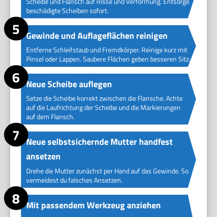
Scheibe und Flansch auf Risse und Verformung. Entsorge
beschädigte Scheiben sofort.
Gewinde und Auflageflächen reinigen
Entferne Schleifstaub und Fremdkörper. Reinige kurz mit
Pinsel oder Lappen. Saubere Flächen geben besseren Sitz.
Neue Scheibe auflegen
Setze die Scheibe korrekt zwischen die Flansche. Achte
auf die Laufrichtung der Scheibe und die Markierungen
auf dem Flansch.
Neue selbstsichernde Mutter handfest
ansetzen
Drehe die Mutter zunächst per Hand auf das Gewinde. So
vermeidest du falsches Ansetzen.
Mit passendem Werkzeug anziehen