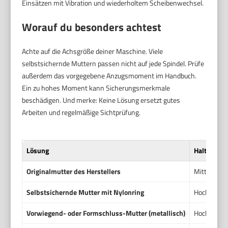
Einsätzen mit Vibration und wiederholtem Scheibenwechsel.
Worauf du besonders achtest
Achte auf die Achsgröße deiner Maschine. Viele
selbstsichernde Muttern passen nicht auf jede Spindel. Prüfe
außerdem das vorgegebene Anzugsmoment im Handbuch.
Ein zu hohes Moment kann Sicherungsmerkmale
beschädigen. Und merke: Keine Lösung ersetzt gutes
Arbeiten und regelmäßige Sichtprüfung.
Lösung
Haltekraft
Originalmutter des Herstellers
Mittel bis
Selbstsichernde Mutter mit Nylonring
Hoch bei Vi
Vorwiegend- oder Formschluss-Mutter (metallisch)
Hoch, konz