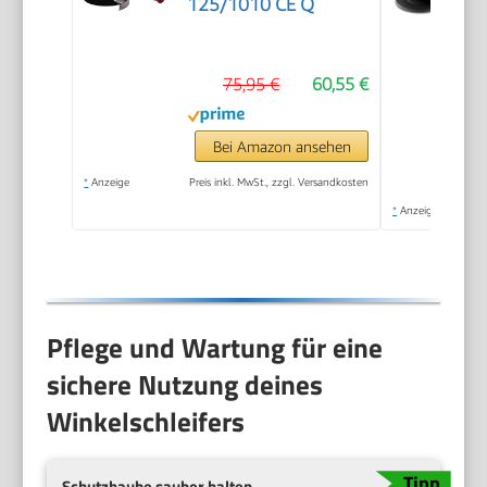
125/1010 CE Q
75,95 €
60,55 €
Bei Amazon ansehen
*
Anzeige
Preis inkl. MwSt., zzgl. Versandkosten
*
Anzeige
Pflege und Wartung für eine
sichere Nutzung deines
Winkelschleifers
Schutzhaube sauber halten