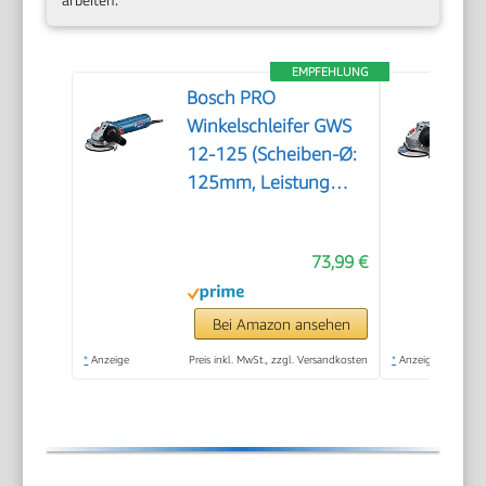
EMPFEHLUNG
Bosch PRO
Winkelschleifer GWS
12-125 (Scheiben-Ø:
125mm, Leistung
1200 W,
Wiederanlaufschutz,
73,99 €
inkl. Schutzhaube,
Spannmutter,
Standard-
Bei Amazon ansehen
Zusatzhandgriff)
*
Anzeige
Preis inkl. MwSt., zzgl. Versandkosten
*
Anzeige