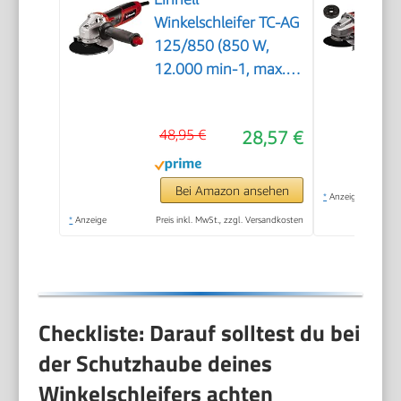
Winkelschleifer TC-AG
125/850 (850 W,
12.000 min-1, max.
Schnitttiefe 33 mm,
max.
48,95 €
28,57 €
Scheibendurchmesser
125 mm,
Wiederanlaufschutz,
Bei Amazon ansehen
*
Anzeige
ohne Trennscheibe)
*
Anzeige
Preis inkl. MwSt., zzgl. Versandkosten
Checkliste: Darauf solltest du bei
der Schutzhaube deines
Winkelschleifers achten