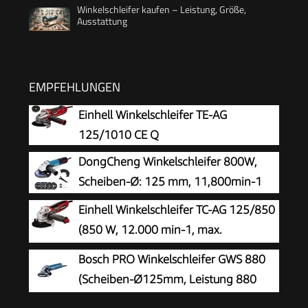
Winkelschleifer kaufen – Leistung, Größe,
Ausstattung
EMPFEHLUNGEN
Einhell Winkelschleifer TE-AG
125/1010 CE Q
DongCheng Winkelschleifer 800W,
Scheiben-Ø: 125 mm, 11,800min-1
Einhell Winkelschleifer TC-AG 125/850
(850 W, 12.000 min-1, max.
Schnitttiefe 33 mm, max. Scheibendurchmesser
Bosch PRO Winkelschleifer GWS 880
125 mm, Wiederanlaufschutz, ohne
(Scheiben-Ø125mm, Leistung 880
Trennscheibe)
Watt, Leerlaufdrehzahl: 11.000 min-1,