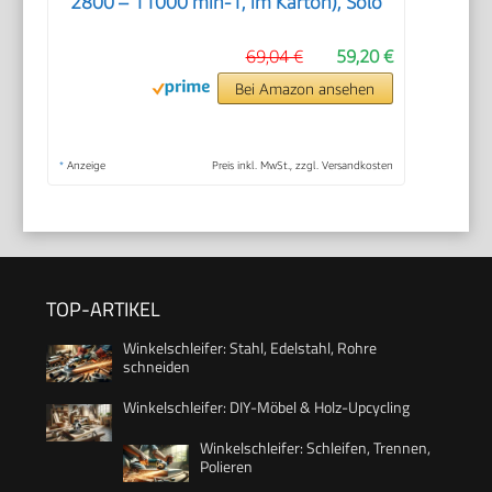
2800 – 11000 min-1, im Karton), Solo
69,04 €
59,20 €
Bei Amazon ansehen
*
Anzeige
Preis inkl. MwSt., zzgl. Versandkosten
TOP-ARTIKEL
Winkelschleifer: Stahl, Edelstahl, Rohre
schneiden
Winkelschleifer: DIY-Möbel & Holz-Upcycling
Winkelschleifer: Schleifen, Trennen,
Polieren