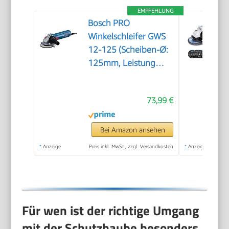
EMPFEHLUNG
Bosch PRO
Winkelschleifer GWS
12-125 (Scheiben-Ø:
125mm, Leistung
1200 W,
Wiederanlaufschutz,
73,99 €
inkl. Schutzhaube,
Spannmutter,
Standard-
Bei Amazon ansehen
Zusatzhandgriff)
*
Anzeige
Preis inkl. MwSt., zzgl. Versandkosten
*
Anzeige
Für wen ist der richtige Umgang
mit der Schutzhaube besonders