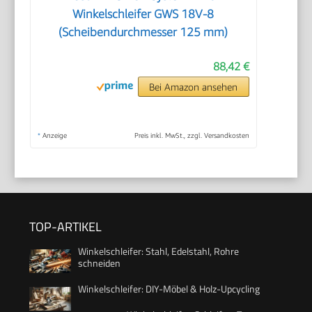
Winkelschleifer GWS 18V-8
(Scheibendurchmesser 125 mm)
88,42 €
Bei Amazon ansehen
*
Anzeige
Preis inkl. MwSt., zzgl. Versandkosten
TOP-ARTIKEL
Winkelschleifer: Stahl, Edelstahl, Rohre
schneiden
Winkelschleifer: DIY-Möbel & Holz-Upcycling