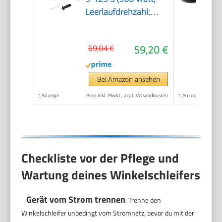
Leerlaufdrehzahl:
2800 – 11000 min-1,
im Karton), Solo
69,04 €
59,20 €
Bei Amazon ansehen
*
Anzeige
Preis inkl. MwSt., zzgl. Versandkosten
*
Anzeige
Checkliste vor der Pflege und
Wartung deines Winkelschleifers
Gerät vom Strom trennen
: Trenne den
Winkelschleifer unbedingt vom Stromnetz, bevor du mit der