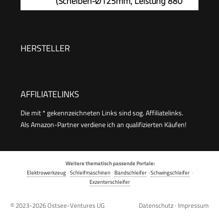
(Scheiben-Ø125mm, Leistung 880
Watt, Leerlaufdrehzahl: 11.000 min-1,
inkl. Zusatzgriff, Schutzhaube, Spannmutter,
Aufnahmeflansch, Zweilochschlüssel)
HERSTELLER
AFFILIATELINKS
Die mit * gekennzeichneten Links sind sog. Affiliatelinks.
Als Amazon-Partner verdiene ich an qualifizierten Käufen!
Weitere thematisch passende Portale:
Elektrowerkzeug
·
Schleifmaschinen
·
Bandschleifer
·
Schwingschleifer
·
Exzenterschleifer
© 2023-2026
Ostsee-Ventures UG
Datenschutz
·
Impressum