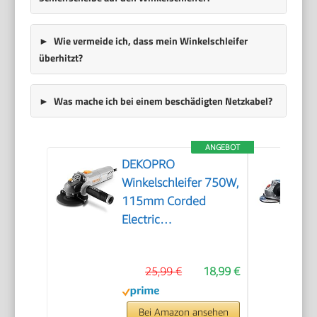
Wie vermeide ich, dass mein Winkelschleifer
überhitzt?
Was mache ich bei einem beschädigten Netzkabel?
ANGEBOT
DEKOPRO
Winkelschleifer 750W,
115mm Corded
Electric
Trennschleifer, 12000
min⁻¹, inkl.
25,99 €
18,99 €
Zusatzhandgriff,
Schutzhaube,
Schraubenschlüssel,
Bei Amazon ansehen