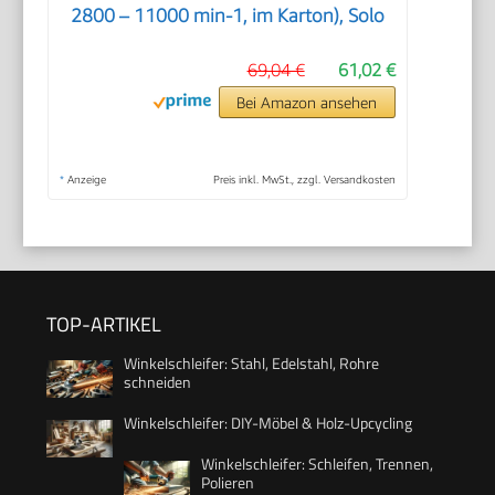
2800 – 11000 min-1, im Karton), Solo
69,04 €
61,02 €
Bei Amazon ansehen
*
Anzeige
Preis inkl. MwSt., zzgl. Versandkosten
TOP-ARTIKEL
Winkelschleifer: Stahl, Edelstahl, Rohre
schneiden
Winkelschleifer: DIY-Möbel & Holz-Upcycling
Winkelschleifer: Schleifen, Trennen,
Polieren