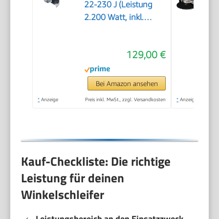
22-230 J (Leistung
2.200 Watt, inkl.
Zweilochschlüssel,
Aufnahmeflansch,
129,00 €
Spannmutter,
Abdeckschutz,
Zusatzhandgriff)
Bei Amazon ansehen
*
Anzeige
Preis inkl. MwSt., zzgl. Versandkosten
*
Anzeige
Kauf-Checkliste: Die richtige
Leistung für deinen
Winkelschleifer
Leistungsbereich an den Einsatzzweck