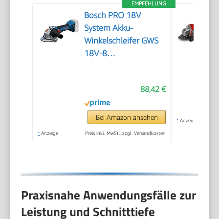
EMPFEHLUNG
Bosch PRO 18V
System Akku-
Winkelschleifer GWS
18V-8
(Scheibendurchmesser
125 mm)
88,42 €
Bei Amazon ansehen
*
Anzeige
*
Anzeige
Preis inkl. MwSt., zzgl. Versandkosten
Praxisnahe Anwendungsfälle zur
Leistung und Schnitttiefe