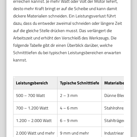
erreichen kannst. Je mehr Watt oder Volt der Motor liefert,
desto mehr Kraft bringt er auf die Scheibe und kann damit
dickere Materialien schneiden. Ein Leistungsverlust führt
dazu, dass du entweder zweimal schneiden oder längere Zeit
auf die gleiche Stelle drücken musst. Das verlängert die
Arbeitszeit und erhöht den Verschleiß des Werkzeugs. Die
folgende Tabelle gibt dir einen Überblick darüber, welche
Schnitttiefen du bei typischen Leistungsbereichen erwarten
kannst.
Leistungsbereich
Typische Schnitttiefe
Materialbeispiel
500 – 700 Watt
2 – 3 mm
Dünne Bleche, Fli
700 – 1.200 Watt
4 – 6 mm
Stahlrohre, Metall
1.200 – 2.000 Watt
6 – 9 mm
Stahlträger, dicke
2.000 Watt und mehr
9 mm und mehr
Industrieanwendun