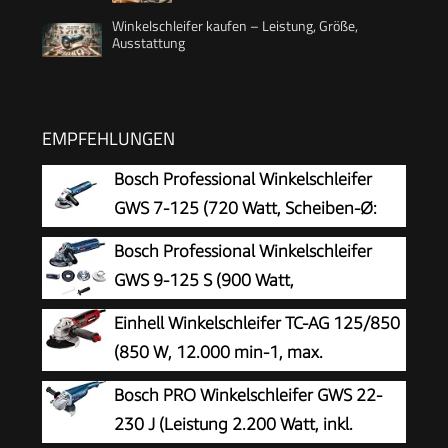
Winkelschleifer kaufen – Leistung, Größe,
Ausstattung
EMPFEHLUNGEN
Bosch Professional Winkelschleifer
GWS 7-125 (720 Watt, Scheiben-Ø:
125 mm, inkl. Zusatzhandgriff,
Bosch Professional Winkelschleifer
Aufnahmeflansch, Spannmutter, Schutzhaube,
GWS 9-125 S (900 Watt,
Zweilochschlüssel, im Karton), 0601388108,
Leerlaufdrehzahl: 2800 – 11000 min-
Einhell Winkelschleifer TC-AG 125/850
Schwarz, Blau, Silber, Size
1, im Karton), Solo
(850 W, 12.000 min-1, max.
Schnitttiefe 33 mm, max. Scheibendurchmesser
Bosch PRO Winkelschleifer GWS 22-
125 mm, Wiederanlaufschutz, ohne
230 J (Leistung 2.200 Watt, inkl.
Trennscheibe)