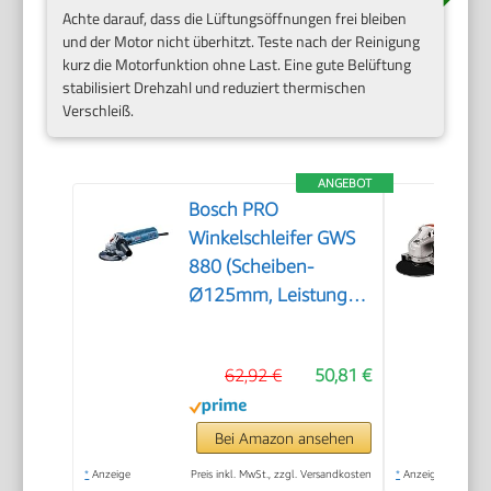
Achte darauf, dass die Lüftungsöffnungen frei bleiben
und der Motor nicht überhitzt. Teste nach der Reinigung
kurz die Motorfunktion ohne Last. Eine gute Belüftung
stabilisiert Drehzahl und reduziert thermischen
Verschleiß.
ANGEBOT
Bosch PRO
Winkelschleifer GWS
880 (Scheiben-
Ø125mm, Leistung
880 Watt,
Leerlaufdrehzahl:
62,92 €
50,81 €
11.000 min-1, inkl.
Zusatzgriff,
Schutzhaube,
Bei Amazon ansehen
Spannmutter,
*
Anzeige
Preis inkl. MwSt., zzgl. Versandkosten
*
Anzeige