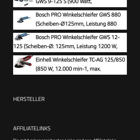
GWS 9-125 S (900 Watt,
Leerlaufdrehzahl: 2800 – 11000 min-
Bosch PRO Winkelschleifer GWS 880
1, im Karton), Solo
(Scheiben-Ø125mm, Leistung 880
Watt, Leerlaufdrehzahl: 11.000 min-1,
Bosch PRO Winkelschleifer GWS 12-
inkl. Zusatzgriff, Schutzhaube, Spannmutter,
125 (Scheiben-Ø: 125mm, Leistung 1200 W,
Aufnahmeflansch, Zweilochschlüssel)
Wiederanlaufschutz, inkl. Schutzhaube,
Einhell Winkelschleifer TC-AG 125/850
Spannmutter, Standard-Zusatzhandgriff)
(850 W, 12.000 min-1, max.
Schnitttiefe 33 mm, max. Scheibendurchmesser
125 mm, Wiederanlaufschutz, ohne
Trennscheibe)
HERSTELLER
AFFILIATELINKS