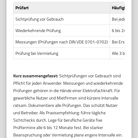
Prüfart
Häufigkeit (ty
Sichtprüfung vor Gebrauch
Bei jedem Eins
Wiederkehrende Prüfung
6 bis 24 Mona
Messungen (Prüfungen nach DIN VDE 0701-0702)
Bei Erstprüfun
Prüfung bei Vermietung
Alle 3 bis 6 M
Kurz zusammengefasst:
Sichtprüfungen vor Gebrauch sind
Pflicht für jeden Anwender. Messungen und wiederkehrende
Prüfungen gehören in die Hände einer Elektrofachkraft. Für
gewerbliche Nutzer und Mietfirmen sind kürzere Intervalle
ratsam. Dokumentiere alle Prüfungen. Das schützt Nutzer
und Betreiber. Als Praxisempfehlung: führe tägliche
Sichtchecks durch. Lege für berufliche Geräte fixe
Prüftermine alle 6 bis 12 Monate fest. Bei starker
Beanspruchung oder Vermietung plane engere Intervalle ein.