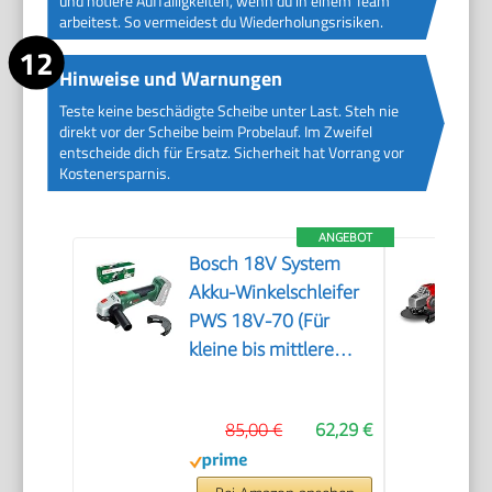
und notiere Auffälligkeiten, wenn du in einem Team
arbeitest. So vermeidest du Wiederholungsrisiken.
Hinweise und Warnungen
Teste keine beschädigte Scheibe unter Last. Steh nie
direkt vor der Scheibe beim Probelauf. Im Zweifel
entscheide dich für Ersatz. Sicherheit hat Vorrang vor
Kostenersparnis.
ANGEBOT
Bosch 18V System
Akku-Winkelschleifer
PWS 18V-70 (Für
kleine bis mittlere
Trenn- und
Schleifarbeiten;
85,00 €
62,29 €
Scheibendurchmesser:
115 mm)