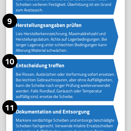
Scheiben verlieren Festigkeit. Überhitzung ist ein Grund
zum Austausch.
Herstellungsangaben prüfen
Lies Herstellerkennzeichnung, Maximaldrehzahl und
Herstellungsdatum. Achte auf Lagerbedingungen. Bei
langer Lagerung unter schlechten Bedingungen kann
Alterung Material schwächen.
Entscheidung treffen
Bei Rissen, Ausbrüchen oder Verformung sofort ersetzen.
Bei leichten Gebrauchsspuren, aber ohne Auffälligkeiten,
kann die Scheibe nach enger Prüfung weiterverwendet
werden. Falls Rundlauf, Geräusch oder Temperatur
auffällig sind, ersetze die Scheibe.
Dokumentation und Entsorgung
Markiere verdächtige Scheiben und entsorge beschädigte
Scheiben fachgerecht. Verwende intakte Ersatzscheiben