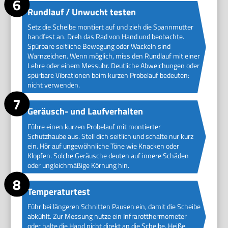
Rundlauf / Unwucht testen
Setz die Scheibe montiert auf und zieh die Spannmutter
handfest an. Dreh das Rad von Hand und beobachte.
Spürbare seitliche Bewegung oder Wackeln sind
Warnzeichen. Wenn möglich, miss den Rundlauf mit einer
Lehre oder einem Messuhr. Deutliche Abweichungen oder
spürbare Vibrationen beim kurzen Probelauf bedeuten:
nicht verwenden.
Geräusch- und Laufverhalten
Führe einen kurzen Probelauf mit montierter
Schutzhaube aus. Stell dich seitlich und schalte nur kurz
ein. Hör auf ungewöhnliche Töne wie Knacken oder
Klopfen. Solche Geräusche deuten auf innere Schäden
oder ungleichmäßige Körnung hin.
Temperaturtest
Führ bei längeren Schnitten Pausen ein, damit die Scheibe
abkühlt. Zur Messung nutze ein Infrarotthermometer
oder halte die Hand nicht direkt an die Scheibe. Heiße