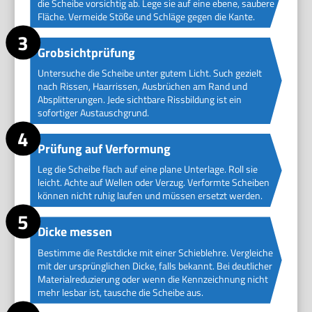
die Scheibe vorsichtig ab. Lege sie auf eine ebene, saubere
Fläche. Vermeide Stöße und Schläge gegen die Kante.
Grobsichtprüfung
Untersuche die Scheibe unter gutem Licht. Such gezielt
nach Rissen, Haarrissen, Ausbrüchen am Rand und
Absplitterungen. Jede sichtbare Rissbildung ist ein
sofortiger Austauschgrund.
Prüfung auf Verformung
Leg die Scheibe flach auf eine plane Unterlage. Roll sie
leicht. Achte auf Wellen oder Verzug. Verformte Scheiben
können nicht ruhig laufen und müssen ersetzt werden.
Dicke messen
Bestimme die Restdicke mit einer Schieblehre. Vergleiche
mit der ursprünglichen Dicke, falls bekannt. Bei deutlicher
Materialreduzierung oder wenn die Kennzeichnung nicht
mehr lesbar ist, tausche die Scheibe aus.