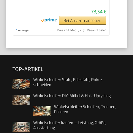
73,34 €
Bei Amazon ansehen
*
Anzeige
Preis inkl. MwSt., zzgl. Versandkosten
TOP-ARTIKEL
Winkelschleifer: Stahl, Edelstahl, Rohre
schneiden
Winkelschleifer: DIY-Möbel & Holz-Upcycling
Winkelschleifer: Schleifen, Trennen,
Polieren
Winkelschleifer kaufen – Leistung, Größe,
Ausstattung