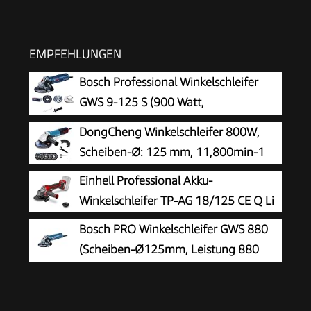
EMPFEHLUNGEN
Bosch Professional Winkelschleifer
GWS 9-125 S (900 Watt,
Leerlaufdrehzahl: 2800 – 11000 min-
DongCheng Winkelschleifer 800W,
1, im Karton), Solo
Scheiben-Ø: 125 mm, 11,800min-1
Einhell Professional Akku-
Winkelschleifer TP-AG 18/125 CE Q Li
Bosch PRO Winkelschleifer GWS 880
(Scheiben-Ø125mm, Leistung 880
Watt, Leerlaufdrehzahl: 11.000 min-1,
inkl. Zusatzgriff, Schutzhaube, Spannmutter,
Aufnahmeflansch, Zweilochschlüssel)