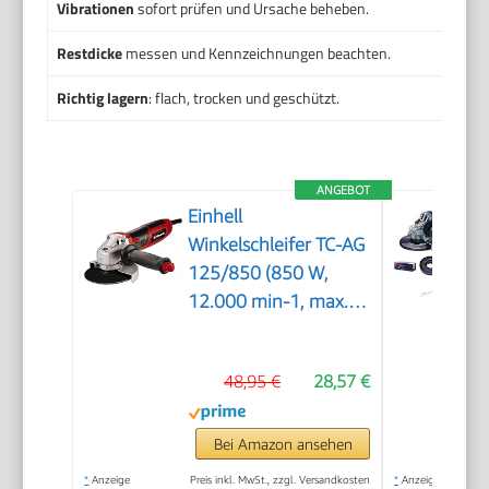
Vibrationen
sofort prüfen und Ursache beheben.
Restdicke
messen und Kennzeichnungen beachten.
Richtig lagern
: flach, trocken und geschützt.
ANGEBOT
Einhell
Winkelschleifer TC-AG
125/850 (850 W,
12.000 min-1, max.
Schnitttiefe 33 mm,
max.
48,95 €
28,57 €
Scheibendurchmesser
125 mm,
Wiederanlaufschutz,
Bei Amazon ansehen
ohne Trennscheibe)
*
Anzeige
Preis inkl. MwSt., zzgl. Versandkosten
*
Anzeige