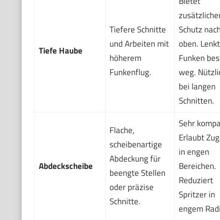
Bietet
zusätzliche
Tiefere Schnitte
Schutz nac
und Arbeiten mit
oben. Lenkt
Tiefe Haube
höherem
Funken bes
Funkenflug.
weg. Nützli
bei langen
Schnitten.
Sehr kompa
Flache,
Erlaubt Zu
scheibenartige
in engen
Abdeckung für
Abdeckscheibe
Bereichen.
beengte Stellen
Reduziert
oder präzise
Spritzer in
Schnitte.
engem Radi