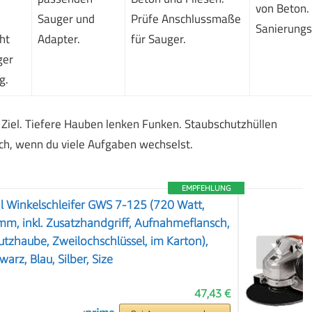
von Beton.
Sauger und
Prüfe Anschlussmaße
Sanierungs
ht
Adapter.
für Sauger.
ger
g.
 Ziel. Tiefere Hauben lenken Funken. Staubschutzhüllen
sch, wenn du viele Aufgaben wechselst.
EMPFEHLUNG
l Winkelschleifer GWS 7-125 (720 Watt,
m, inkl. Zusatzhandgriff, Aufnahmeflansch,
tzhaube, Zweilochschlüssel, im Karton),
❯
rz, Blau, Silber, Size
47,43 €