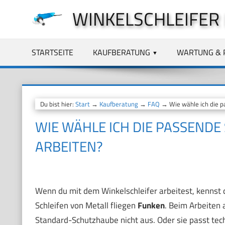
Zum
WINKELSCHLEIFER
Inhalt
springen
STARTSEITE
KAUFBERATUNG
WARTUNG & 
Du bist hier:
Start
→
Kaufberatung
→
FAQ
→ Wie wähle ich die pa
WIE WÄHLE ICH DIE PASSENDE
ARBEITEN?
Wenn du mit dem Winkelschleifer arbeitest, kennst 
Schleifen von Metall fliegen
Funken
. Beim Arbeiten 
Standard-Schutzhaube nicht aus. Oder sie passt tec