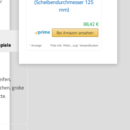
r
(Scheibendurchmesser 125
mm)
88,42 €
Bei Amazon ansehen
spiele
*
Anzeige
Preis inkl. MwSt., zzgl. Versandkosten
eifen,
chen, grobe
te.