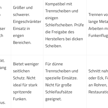
Kompatibel mit
n
Größer und
Trennscheiben und
h
schwerer.
Trennen vo
einigen
Eingeschränkter
lange Metal
Schleifscheiben. Prüfe
ser
Einsatz in
Arbeiten m
die Freigabe des
ch
engen
Funkenflug
Herstellers bei dicken
Bereichen.
Scheiben.
kt.
Bietet weniger
Für dünne
gang
seitlichen
Trennscheiben und
Schnitt na
Schutz. Nicht
spezielle Einsätze.
oder Eck, F
ideal für stark
Nicht für große
an Rohren,
spritzende
Schleifaufsätze
Restaurati
Funken.
geeignet.
us.