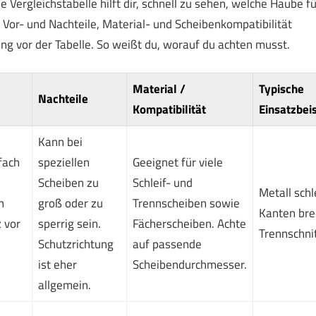
 Vergleichstabelle hilft dir, schnell zu sehen, welche Haube fü
, Vor- und Nachteile, Material- und Scheibenkompatibilität
ung vor der Tabelle. So weißt du, worauf du achten musst.
Material /
Typische
Nachteile
Kompatibilität
Einsatzbei
Kann bei
fach
speziellen
Geeignet für viele
Scheiben zu
Schleif- und
Metall schl
n
groß oder zu
Trennscheiben sowie
Kanten bre
 vor
sperrig sein.
Fächerscheiben. Achte
Trennschnit
Schutzrichtung
auf passende
ist eher
Scheibendurchmesser.
allgemein.