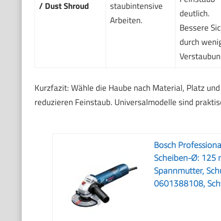
/ Dust Shroud
staubintensive
deutlich.
Arbeiten.
Bessere Sic
durch weni
Verstaubun
Kurzfazit: Wähle die Haube nach Material, Platz und
reduzieren Feinstaub. Universalmodelle sind prakti
Bosch Professiona
Scheiben-Ø: 125 m
Spannmutter, Schu
0601388108, Schwa