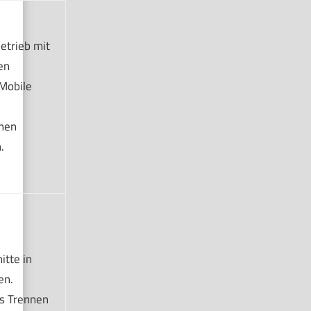
etrieb mit
en
Mobile
nen
.
itte in
en.
s Trennen