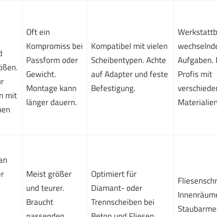
Oft ein
Werkstattb
Kompromiss bei
Kompatibel mit vielen
wechselnd
d
Passform oder
Scheibentypen. Achte
Aufgaben. 
ößen.
Gewicht.
auf Adapter und feste
Profis mit
ür
Montage kann
Befestigung.
verschiede
n mit
länger dauern.
Materialien
nen
an
r
Meist größer
Optimiert für
Fliesenschn
und teurer.
Diamant- oder
Innenräum
Braucht
Trennscheiben bei
Staubarme
passenden
Beton und Fliesen.