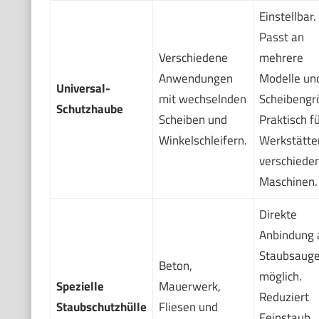
Einstellbar.
Passt an
Verschiedene
mehrere
Anwendungen
Modelle un
Universal-
mit wechselnden
Scheibengr
Schutzhaube
Scheiben und
Praktisch f
Winkelschleifern.
Werkstätte
verschiede
Maschinen.
Direkte
Anbindung 
Staubsauge
Beton,
möglich.
Spezielle
Mauerwerk,
Reduziert
Staubschutzhülle
Fliesen und
Feinstaub