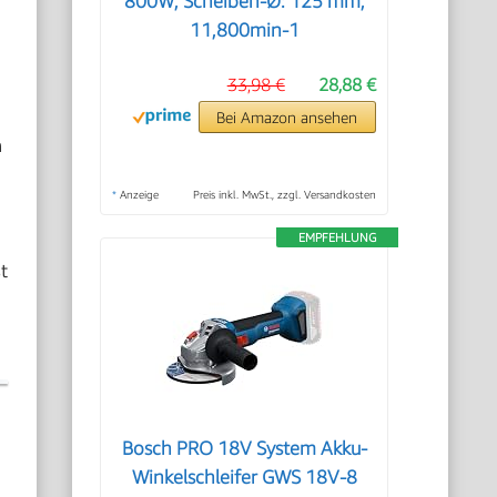
800W, Scheiben-Ø: 125 mm,
11,800min-1
33,98 €
28,88 €
Bei Amazon ansehen
h
*
Anzeige
Preis inkl. MwSt., zzgl. Versandkosten
EMPFEHLUNG
t
Bosch PRO 18V System Akku-
Winkelschleifer GWS 18V-8