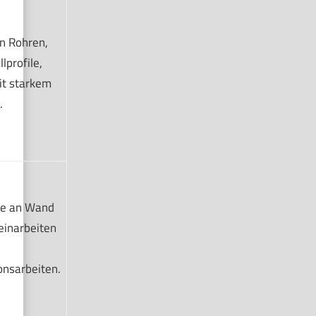
n Rohren,
lprofile,
it starkem
.
he an Wand
einarbeiten
onsarbeiten.