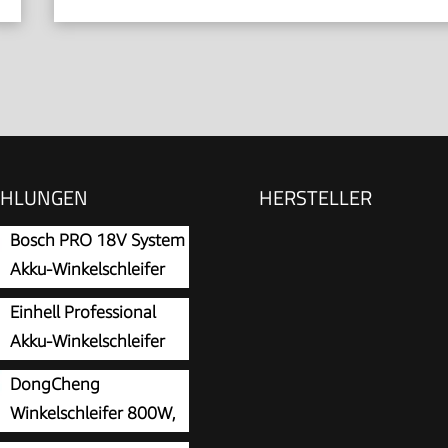
EHLUNGEN
HERSTELLER
Bosch PRO 18V System
Akku-Winkelschleifer
GWS 18V-8
Einhell Professional
endurchmesser 125 mm)
Akku-Winkelschleifer
TP-AG 18/125 CE Q Li
DongCheng
Winkelschleifer 800W,
Scheiben-Ø: 125 mm,