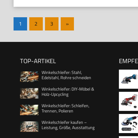
Seitennummerierung
Nächste
1
2
3
»
Beiträge
der
Beiträge
TOP-ARTIKEL
EMPF
Winkelschleifer: Stahl,
Edelstahl, Rohre schneiden
Winkelschleifer: DIY-Möbel &
Holz-Upcycling
(Scheib
Winkelschleifer: Schleifen,
Trennen, Polieren
Winkelschleifer kaufen –
Leistung, Größe, Ausstattung