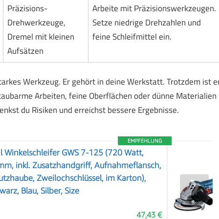
Präzisions-
Arbeite mit Präzisionswerkzeugen.
Drehwerkzeuge,
Setze niedrige Drehzahlen und
Dremel mit kleinen
feine Schleifmittel ein.
Aufsätzen
tarkes Werkzeug. Er gehört in deine Werkstatt. Trotzdem ist e
staubarme Arbeiten, feine Oberflächen oder dünne Materialien
enkst du Risiken und erreichst bessere Ergebnisse.
EMPFEHLUNG
l Winkelschleifer GWS 7-125 (720 Watt,
m, inkl. Zusatzhandgriff, Aufnahmeflansch,
tzhaube, Zweilochschlüssel, im Karton),
❯
rz, Blau, Silber, Size
47,43 €