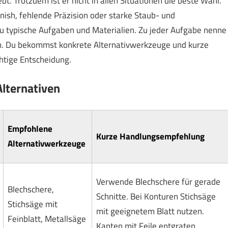
ebt. Trotzdem ist er nicht in allen Situationen die beste Wahl.
Finish, fehlende Präzision oder starke Staub- und
du typische Aufgaben und Materialien. Zu jeder Aufgabe nenne
nn. Du bekommst konkrete Alternativwerkzeuge und kurze
chtige Entscheidung.
lternativen
Empfohlene
Kurze Handlungsempfehlung
Alternativwerkzeuge
Verwende Blechschere für gerade
Blechschere,
Schnitte. Bei Konturen Stichsäge
Stichsäge mit
mit geeignetem Blatt nutzen.
Feinblatt, Metallsäge
Kanten mit Feile entgraten.