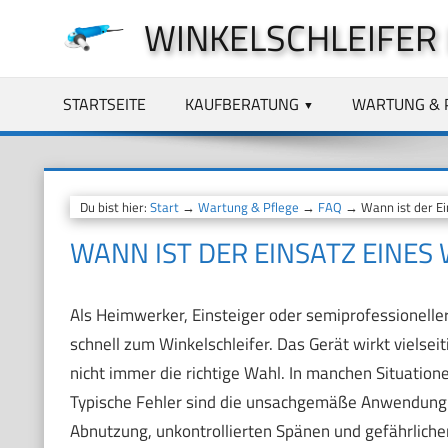
Zum
WINKELSCHLEIFER
Inhalt
springen
STARTSEITE
KAUFBERATUNG
WARTUNG & 
Du bist hier:
Start
→
Wartung & Pflege
→
FAQ
→ Wann ist der Ein
WANN IST DER EINSATZ EINES
Als Heimwerker, Einsteiger oder semiprofessionelle
schnell zum Winkelschleifer. Das Gerät wirkt vielsei
nicht immer die richtige Wahl. In manchen Situation
Typische Fehler sind die unsachgemäße Anwendung u
Abnutzung, unkontrollierten Spänen und gefährliche