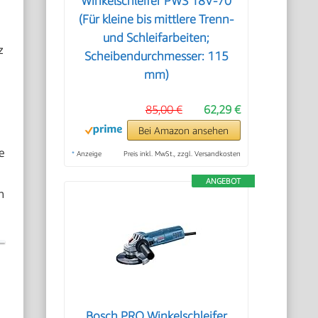
Winkelschleifer PWS 18V-70
(Für kleine bis mittlere Trenn-
und Schleifarbeiten;
z
Scheibendurchmesser: 115
mm)
85,00 €
62,29 €
Bei Amazon ansehen
e
*
Anzeige
Preis inkl. MwSt., zzgl. Versandkosten
ANGEBOT
h
Bosch PRO Winkelschleifer