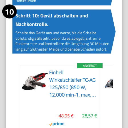
Hohlräumen.
Schritt 10: Gerät abschalten und
Nachkontrolle.
Schalte das Gerät aus und warte, bis die Scheibe
vollständig stillsteht, bevor du es ablegst. Entferne
Funkenreste und kontrolliere die Umgebung 30 Minuten
lang auf Glutnester. Melde und behebe Schäden sofort.
ANGEBOT
Einhell
Winkelschleifer TC-AG
125/850 (850 W,
12.000 min-1, max.
Schnitttiefe 33 mm,
max.
48,95 €
28,57 €
Scheibendurchmesser
125 mm,