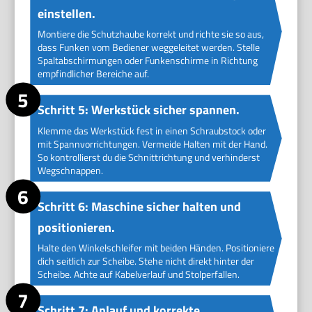
einstellen.
Montiere die Schutzhaube korrekt und richte sie so aus,
dass Funken vom Bediener weggeleitet werden. Stelle
Spaltabschirmungen oder Funkenschirme in Richtung
empfindlicher Bereiche auf.
Schritt 5: Werkstück sicher spannen.
Klemme das Werkstück fest in einen Schraubstock oder
mit Spannvorrichtungen. Vermeide Halten mit der Hand.
So kontrollierst du die Schnittrichtung und verhinderst
Wegschnappen.
Schritt 6: Maschine sicher halten und
positionieren.
Halte den Winkelschleifer mit beiden Händen. Positioniere
dich seitlich zur Scheibe. Stehe nicht direkt hinter der
Scheibe. Achte auf Kabelverlauf und Stolperfallen.
Schritt 7: Anlauf und korrekte