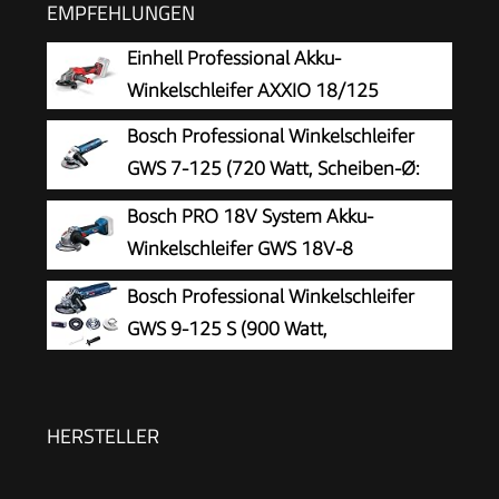
EMPFEHLUNGEN
Einhell Professional Akku-
Winkelschleifer AXXIO 18/125
Bosch Professional Winkelschleifer
GWS 7-125 (720 Watt, Scheiben-Ø:
125 mm, inkl. Zusatzhandgriff,
Bosch PRO 18V System Akku-
Aufnahmeflansch, Spannmutter, Schutzhaube,
Winkelschleifer GWS 18V-8
Zweilochschlüssel, im Karton), 0601388108,
(Scheibendurchmesser 125 mm)
Bosch Professional Winkelschleifer
Schwarz, Blau, Silber, Size
GWS 9-125 S (900 Watt,
Leerlaufdrehzahl: 2800 – 11000 min-
1, im Karton), Solo
HERSTELLER