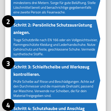
mindestens drei Metern. Sorge für gute Belüftung. Stelle
Löschmittel bereit und benachrichtige gegebenenfalls
eine zweite Person als Feuerwache.
Schritt 2: Persönliche Schutzausrüstung
anlegen.
Trage Schutzbrille nach EN 166 oder ein Vollgesichtsvisier,
flammgeschützte Kleidung und Lederhandschuhe. Nutze
Gehörschutz und feste, geschlossene Schuhe. Vermeide
synthetische Stoffe.
Schritt 3: Schleifscheibe und Werkzeug
kontrollieren.
Prüfe Scheibe auf Risse und Beschädigungen. Achte auf
den Durchmesser und die maximale Drehzahl, passend
zur Maschine. Verwende nur Scheiben, die für dein
Material freigegeben sind.
Schritt 4: Schutzhaube und Anschlag