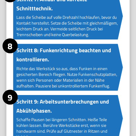
Schnitttechnik.
Lass die Scheibe auf volle Drehzahl hochlaufen, bevor du
Kontakt herstellst. Setze die Scheibe mit gleichmäßigem,
leichtem Druck an. Vermeide seitlichen Druck bei
Trennscheiben und keine Querbelastung.
Schritt 8: Funkenrichtung beachten und
kontrollieren.
Richte das Werkstück so aus, dass Funken in einen
gesicherten Bereich fliegen. Nutze Funkenschutzplatten,
wenn sich Personen oder Materialien in der Nähe
aufhalten. Pausiere bei unkontrolliertem Funkenflug.
Schritt 9: Arbeitsunterbrechungen und
Abkühlphasen.
Schaffe Pausen bei längeren Schnitten. Heiße Teile
kühlen lassen. Berühre Werkstücke erst, wenn sie
handwarm sind. Prüfe auf Glutnester in Ritzen und