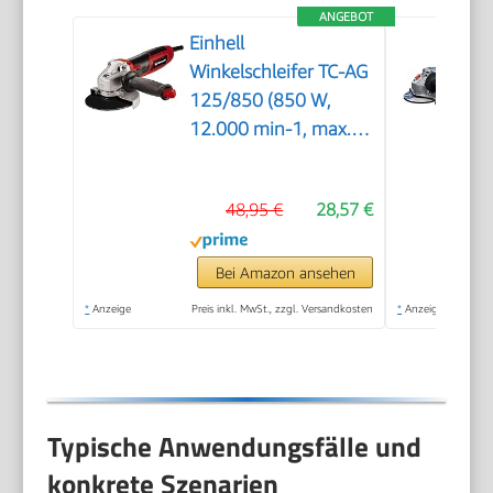
ANGEBOT
Einhell
Winkelschleifer TC-AG
125/850 (850 W,
12.000 min-1, max.
Schnitttiefe 33 mm,
max.
48,95 €
28,57 €
Scheibendurchmesser
125 mm,
Wiederanlaufschutz,
Bei Amazon ansehen
ohne Trennscheibe)
*
Anzeige
Preis inkl. MwSt., zzgl. Versandkosten
*
Anzeige
Typische Anwendungsfälle und
konkrete Szenarien