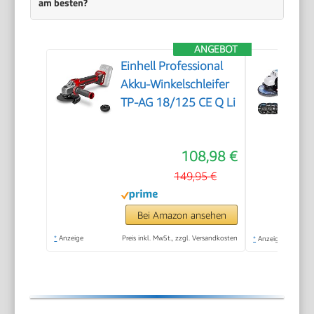
am besten?
ANGEBOT
Einhell Professional
Akku-Winkelschleifer
TP-AG 18/125 CE Q Li
108,98 €
149,95 €
Bei Amazon ansehen
*
Anzeige
Preis inkl. MwSt., zzgl. Versandkosten
*
Anzeige