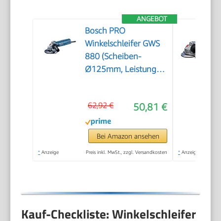
ANGEBOT
Bosch PRO
Winkelschleifer GWS
880 (Scheiben-
Ø125mm, Leistung
880 Watt,
Leerlaufdrehzahl:
62,92 €
50,81 €
11.000 min-1, inkl.
Zusatzgriff,
Schutzhaube,
Bei Amazon ansehen
Spannmutter,
*
Anzeige
Preis inkl. MwSt., zzgl. Versandkosten
*
Anzeige
Aufnahmeflansch,
Zweilochschlüssel)
Kauf-Checkliste: Winkelschleifer