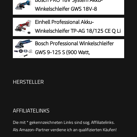
Spannmutter, Standard-Zusatzhandgriff)
Winkelschleifer GWS 18V-8
(Scheibendurchmesser 125 mm)
Einhell Professional Akku-
Winkelschleifer TP-AG 18/125 CE Q Li
Bosch Professional Winkelschleifer
GWS 9-125 S (900 Watt,
Leerlaufdrehzahl: 2800 – 11000 min-
1, im Karton), Solo
HERSTELLER
AFFILIATELINKS
Die mit * gekennzeichneten Links sind sog. Affiliatelinks.
Als Amazon-Partner verdiene ich an qualifizierten Käufen!