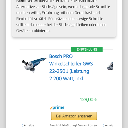
Fazit:
Der Winkelschleifer kann eine brauchbare
Alternative zur Stichsäge sein, wenn du gerade Schnitte
machen willst, Erfahrung mit dem Gerät hast und
Flexibilität schätzt. Für präzise oder kurvige Schnitte
solltest du besser bei der Stichsäge bleiben oder beide
Geräte kombinieren.
EMPFEHLUNG
Bosch PRO
Winkelschleifer GWS
22-230 J (Leistung
2.200 Watt, inkl.
Zweilochschlüssel,
Aufnahmeflansch,
129,00 €
Spannmutter,
Abdeckschutz,
Zusatzhandgriff)
Bei Amazon ansehen
*
Anzeige
Preis inkl. MwSt., zzgl. Versandkosten
*
Anzeige