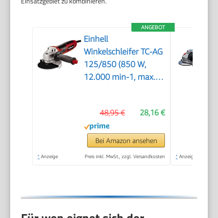
Einsatzgebiet zu kombinieren.
ANGEBOT
Einhell
Winkelschleifer TC-AG
125/850 (850 W,
12.000 min-1, max.
Schnitttiefe 33 mm,
max.
48,95 €
28,16 €
Scheibendurchmesser
125 mm,
Wiederanlaufschutz,
Bei Amazon ansehen
ohne Trennscheibe)
*
Anzeige
Preis inkl. MwSt., zzgl. Versandkosten
*
Anzeige
Für wen eignet sich der